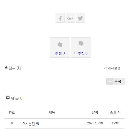
추천 0
비추천 0
첨부 [
1
]
이 게시물을
목록
댓글
0
번호
제목
날짜
조회 수
오시는길
8
2025.10.20
1292