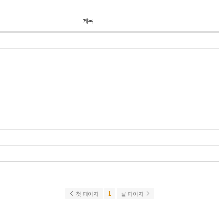
제목
1
첫 페이지
끝 페이지