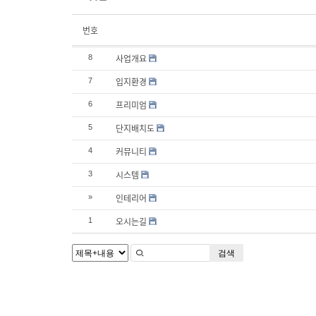
번호
사업개요
8
입지환경
7
프리미엄
6
단지배치도
5
커뮤니티
4
시스템
3
인테리어
»
오시는길
1
검색