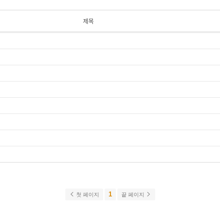
제목
1
첫 페이지
끝 페이지