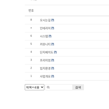
번호
오시는길
8
인테리어
»
시스템
6
커뮤니티
5
단지배치도
4
프리미엄
3
입지환경
2
사업개요
1
검색